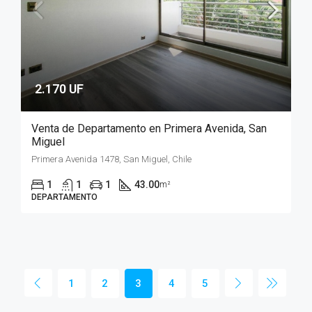
2.170 UF
Venta de Departamento en Primera Avenida, San
Miguel
Primera Avenida 1478, San Miguel, Chile
1
1
1
43.00
m²
DEPARTAMENTO
1
2
3
4
5