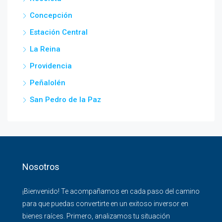
Concepción
Estación Central
La Reina
Providencia
Peñalolén
San Pedro de la Paz
Nosotros
¡Bienvenido! Te acompañamos en cada paso del camino
para que puedas convertirte en un exitoso inversor en
bienes raíces. Primero, analizamos tu situación