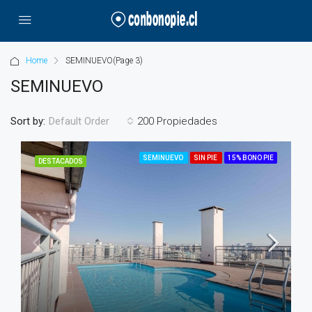
Home
SEMINUEVO
(Page 3)
SEMINUEVO
Sort by:
200 Propiedades
Default Order
SEMINUEVO
SIN PIE
15% BONO PIE
DESTACADOS