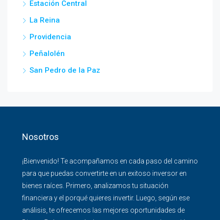
Estación Central
La Reina
Providencia
Peñalolén
San Pedro de la Paz
Nosotros
¡Bienvenido! Te acompañamos en cada paso del camino
para que puedas convertirte en un exitoso inversor en
bienes raíces. Primero, analizamos tu situación
financiera y el porqué quieres invertir. Luego, según ese
análisis, te ofrecemos las mejores oportunidades de