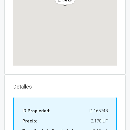
2.170 UF
Detalles
ID Propiedad:
ID 165748
Precio:
2.170 UF