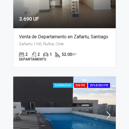
3.690 UF
Venta de Departamento en Zañartu, Santiago
Zañartu 1100, Ñuñoa, Chile
2
2
1
52.00
m²
DEPARTAMENTO
SEMINUEVO
SIN PIE
20% BONO PIE