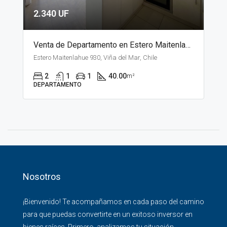
2.340 UF
Venta de Departamento en Estero Maitenlahue, Santiago
Estero Maitenlahue 930, Viña del Mar, Chile
2
1
1
40.00
m²
DEPARTAMENTO
Nosotros
¡Bienvenido! Te acompañamos en cada paso del camino
para que puedas convertirte en un exitoso inversor en