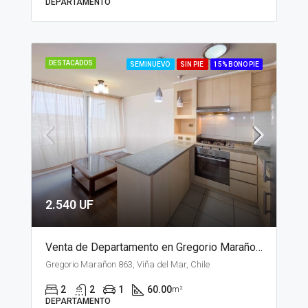
DEPARTAMENTO
DESTACADOS
SEMINUEVO
SIN PIE
15% BONO PIE
2.540 UF
Venta de Departamento en Gregorio Marañon, Viña del Mar
Gregorio Marañon 863, Viña del Mar, Chile
2
2
1
60.00
m²
DEPARTAMENTO