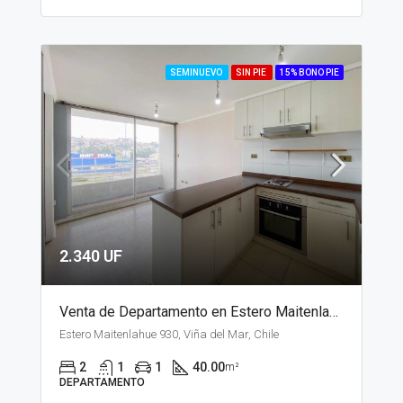
SEMINUEVO
SIN PIE
15% BONO PIE
2.340 UF
Venta de Departamento en Estero Maitenlahue, Santiago
Estero Maitenlahue 930, Viña del Mar, Chile
2
1
1
40.00
m²
DEPARTAMENTO