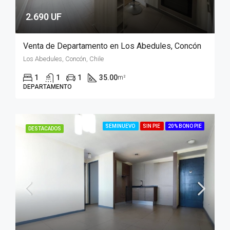
2.690 UF
Venta de Departamento en Los Abedules, Concón
Los Abedules, Concón, Chile
1
1
1
35.00
m²
DEPARTAMENTO
SEMINUEVO
SIN PIE
20% BONO PIE
DESTACADOS