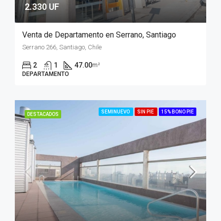
2.330 UF
Venta de Departamento en Serrano, Santiago
Serrano 266, Santiago, Chile
2
1
47.00
m²
DEPARTAMENTO
SEMINUEVO
SIN PIE
15% BONO PIE
DESTACADOS