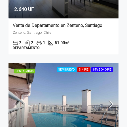
2.640 UF
Venta de Departamento en Zenteno, Santiago
Zenteno, Santiago, Chile
2
2
1
51.00
m²
DEPARTAMENTO
SEMINUEVO
SIN PIE
15% BONO PIE
DESTACADOS