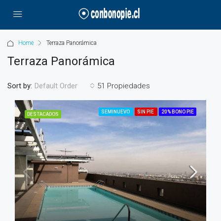
Home
Terraza Panorámica
Terraza Panorámica
Sort by:
51 Propiedades
Default Order
SEMINUEVO
SIN PIE
20% BONO PIE
DESTACADOS