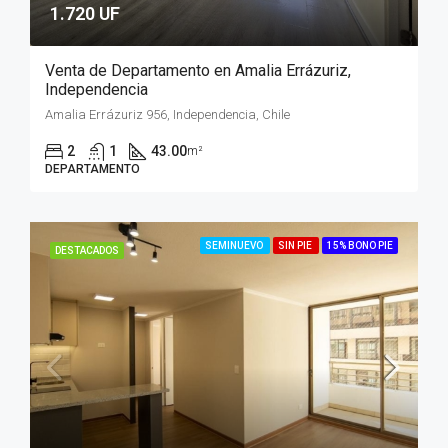
1.720 UF
Venta de Departamento en Amalia Errázuriz,
Independencia
Amalia Errázuriz 956, Independencia, Chile
2
1
43.00
m²
DEPARTAMENTO
SEMINUEVO
SIN PIE
15% BONO PIE
DESTACADOS