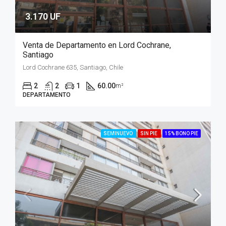
3.170 UF
Venta de Departamento en Lord Cochrane,
Santiago
Lord Cochrane 635, Santiago, Chile
2
2
1
60.00
m²
DEPARTAMENTO
SEMINUEVO
SIN PIE
15% BONO PIE