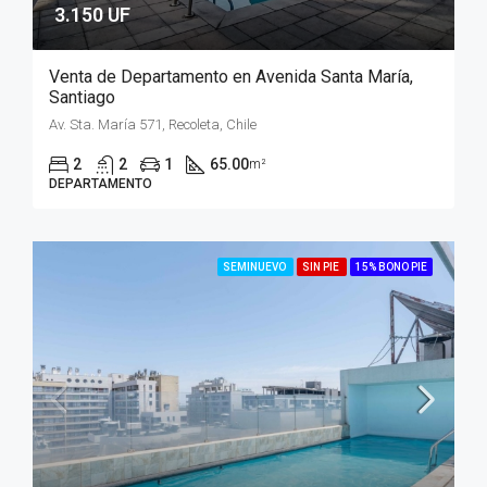
3.150 UF
Venta de Departamento en Avenida Santa María,
Santiago
Av. Sta. María 571, Recoleta, Chile
2
2
1
65.00
m²
DEPARTAMENTO
SEMINUEVO
SIN PIE
15% BONO PIE