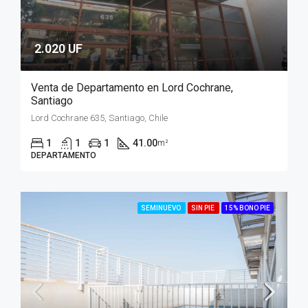
2.020 UF
Venta de Departamento en Lord Cochrane,
Santiago
Lord Cochrane 635, Santiago, Chile
1
1
1
41.00
m²
DEPARTAMENTO
SEMINUEVO
SIN PIE
15% BONO PIE