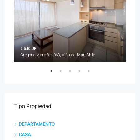
2.540 UF
2.1
Gregorio Marañon 863, Viña del Mar, Chile
Sant
Tipo Propiedad
DEPARTAMENTO
CASA