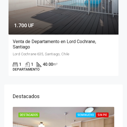
1.700 UF
Venta de Departamento en Lord Cochrane,
Santiago
Lord Cochrane 635, Santiago, Chile
1
1
40.00
m²
DEPARTAMENTO
Destacados
N PIE
DESTACADOS
SEMINUEVO
SIN PIE
DES