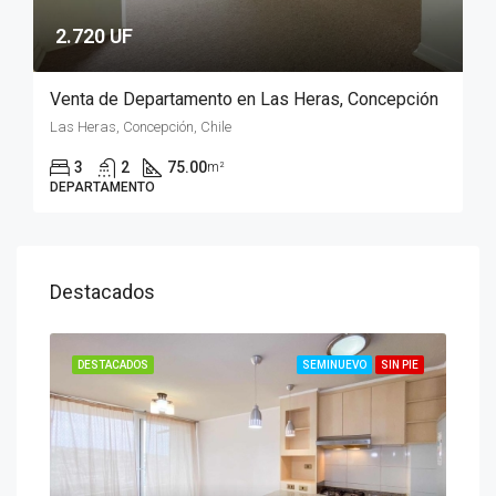
2.720 UF
Venta de Departamento en Las Heras, Concepción
Las Heras, Concepción, Chile
3
2
75.00
m²
DEPARTAMENTO
Destacados
N PIE
DESTACADOS
SEMINUEVO
SIN PIE
DES