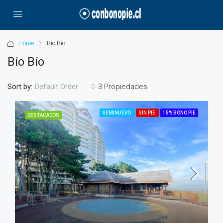
Home
Bío Bío
Bío Bío
Sort by:
3 Propiedades
Default Order
SEMINUEVO
SIN PIE
15% BONO PIE
DESTACADOS