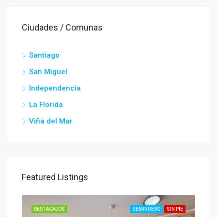
Ciudades / Comunas
Santiago
San Miguel
Independencia
La Florida
Viña del Mar
Featured Listings
N PIE
DESTACADOS
SEMINUEVO
SIN PIE
DES