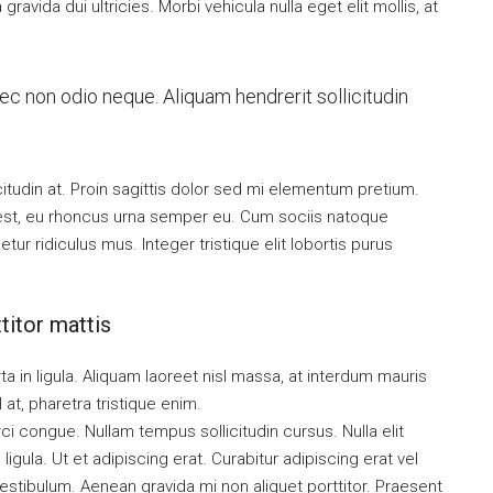
ravida dui ultricies. Morbi vehicula nulla eget elit mollis, at
nec non odio neque. Aliquam hendrerit sollicitudin
citudin at. Proin sagittis dolor sed mi elementum pretium.
est, eu rhoncus urna semper eu. Cum sociis natoque
ur ridiculus mus. Integer tristique elit lobortis purus
titor mattis
a in ligula. Aliquam laoreet nisl massa, at interdum mauris
sl at, pharetra tristique enim.
orci congue. Nullam tempus sollicitudin cursus. Nulla elit
ligula. Ut et adipiscing erat. Curabitur adipiscing erat vel
tibulum. Aenean gravida mi non aliquet porttitor. Praesent