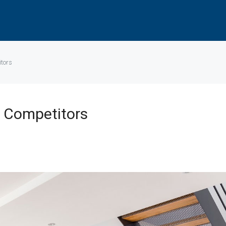
itors
d Competitors