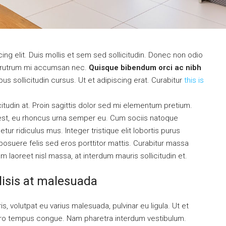
ng elit. Duis mollis et sem sed sollicitudin. Donec non odio
is rutrum mi accumsan nec.
Quisque bibendum orci ac nibh
s sollicitudin cursus. Ut et adipiscing erat. Curabitur
this is
citudin at. Proin sagittis dolor sed mi elementum pretium.
est, eu rhoncus urna semper eu. Cum sociis natoque
ur ridiculus mus. Integer tristique elit lobortis purus
osuere felis sed eros porttitor mattis. Curabitur massa
uam laoreet nisl massa, at interdum mauris sollicitudin et.
ilisis at malesuada
is, volutpat eu varius malesuada, pulvinar eu ligula. Ut et
libero tempus congue. Nam pharetra interdum vestibulum.