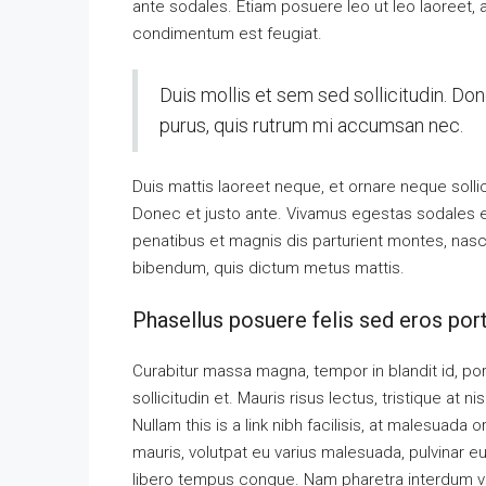
ante sodales. Etiam posuere leo ut leo laoreet, a g
condimentum est feugiat.
Duis mollis et sem sed sollicitudin. Do
purus, quis rutrum mi accumsan nec.
Duis mattis laoreet neque, et ornare neque solli
Donec et justo ante. Vivamus egestas sodales 
penatibus et magnis dis parturient montes, nascet
bibendum, quis dictum metus mattis.
Phasellus posuere felis sed eros port
Curabitur massa magna, tempor in blandit id, port
sollicitudin et. Mauris risus lectus, tristique at ni
Nullam this is a link nibh facilisis, at malesuada 
mauris, volutpat eu varius malesuada, pulvinar eu 
libero tempus congue. Nam pharetra interdum ves