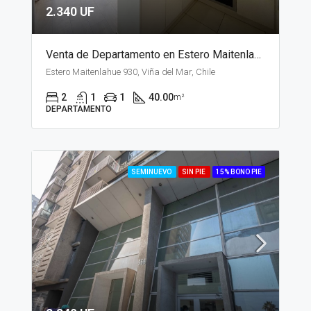
2.340 UF
Venta de Departamento en Estero Maitenlahue, Santiago
Estero Maitenlahue 930, Viña del Mar, Chile
2
1
1
40.00
m²
DEPARTAMENTO
SEMINUEVO
SIN PIE
15% BONO PIE