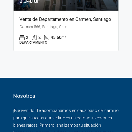
2.340 UF
Venta de Departamento en Carmen, Santiago
Carmen 566, Santiago, Chile
2
2
45.60
m²
DEPARTAMENTO
Nosotros
¡Bienvenido! Te acompañamos en cada paso del camino
para que puedas convertirte en un exitoso inversor en
bienes raíces. Primero, analizamos tu situación