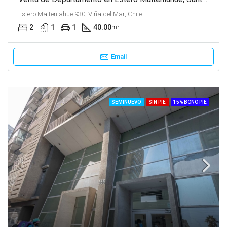
Estero Maitenlahue 930, Viña del Mar, Chile
2
1
1
40.00
m²
Email
SEMINUEVO
SIN PIE
15% BONO PIE