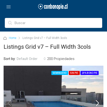
Home
Listings Grid v7 – Full Width 3cols
Listings Grid v7 – Full Width 3cols
Sort by:
200 Propiedades
Default Order
SEMINUEVO
SIN PIE
20% BONO PIE