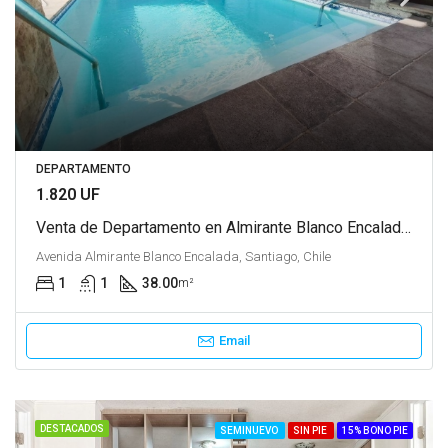
DEPARTAMENTO
1.820 UF
Venta de Departamento en Almirante Blanco Encalada, Santiago
Avenida Almirante Blanco Encalada, Santiago, Chile
1
1
38.00
m²
Email
DESTACADOS
SEMINUEVO
SIN PIE
15% BONO PIE