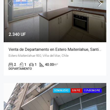
2.340 UF
Venta de Departamento en Estero Maitenlahue, Santiago
Estero Maitenlahue 930, Viña del Mar, Chile
2
1
1
40.00
m²
DEPARTAMENTO
SEMINUEVO
SIN PIE
15% BONO PIE