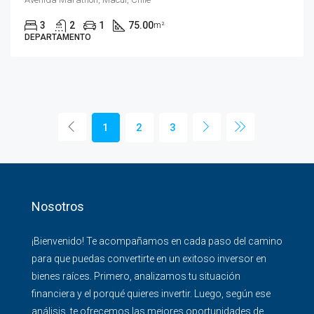
3
2
1
75.00
m²
DEPARTAMENTO
1
2
3
Nosotros
¡Bienvenido! Te acompañamos en cada paso del camino
para que puedas convertirte en un exitoso inversor en
bienes raíces. Primero, analizamos tu situación
financiera y el porqué quieres invertir. Luego, según ese
análisis, te ofrecemos las mejores oportunidades de