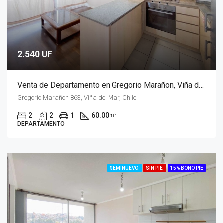
2.540 UF
Venta de Departamento en Gregorio Marañon, Viña del Mar
Gregorio Marañon 863, Viña del Mar, Chile
2
2
1
60.00
m²
DEPARTAMENTO
SEMINUEVO
SIN PIE
15% BONO PIE