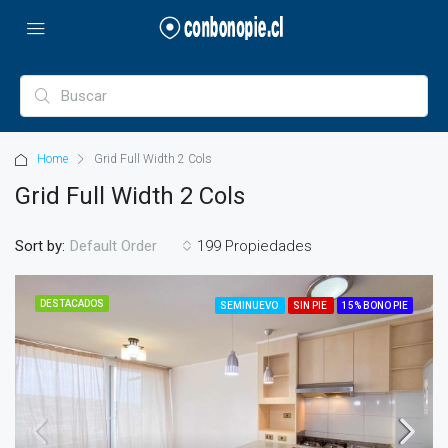
Home
Grid Full Width 2 Cols
Grid Full Width 2 Cols
Sort by:
199 Propiedades
Default Order
DESTACADOS
SEMINUEVO
SIN PIE
15% BONO PIE