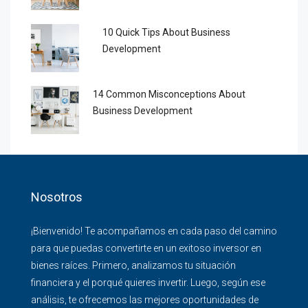
10 Quick Tips About Business
Development
14 Common Misconceptions About
Business Development
Nosotros
¡Bienvenido! Te acompañamos en cada paso del camino
para que puedas convertirte en un exitoso inversor en
bienes raíces. Primero, analizamos tu situación
financiera y el porqué quieres invertir. Luego, según ese
análisis, te ofrecemos las mejores oportunidades de