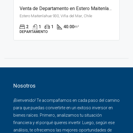
Venta de Departamento en Estero Maitenlahue, Santiago
Estero Maitenlahue 930, Viña del Mar, Chile
2
1
1
40.00
m²
DEPARTAMENTO
Nosotros
¡Bienvenido! Te acompañamos en cada paso del camino
para que puedas convertirte en un exitoso inversor en
bienes raíces. Primero, analizamos tu situación
financiera y el porqué quieres invertir. Luego, según ese
análisis, te ofrecemos las mejores oportunidades de