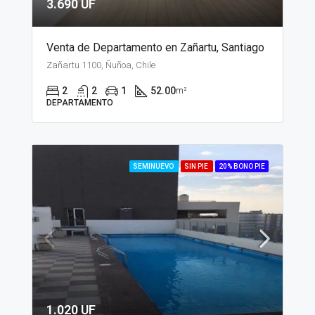
3.690 UF
Venta de Departamento en Zañartu, Santiago
Zañartu 1100, Ñuñoa, Chile
2
2
1
52.00
m²
DEPARTAMENTO
SEMINUEVO
SIN PIE
20% BONO PIE
1.020 UF