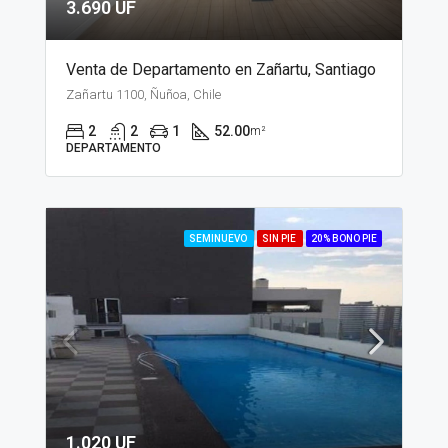
3.690 UF
Venta de Departamento en Zañartu, Santiago
Zañartu 1100, Ñuñoa, Chile
2
2
1
52.00
m²
DEPARTAMENTO
SEMINUEVO
SIN PIE
20% BONO PIE
1.020 UF