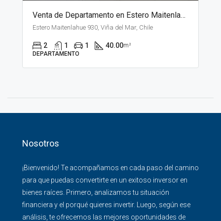
Venta de Departamento en Estero Maitenlahue, Santiago
Estero Maitenlahue 930, Viña del Mar, Chile
2
1
1
40.00
m²
DEPARTAMENTO
Nosotros
¡Bienvenido! Te acompañamos en cada paso del camino
para que puedas convertirte en un exitoso inversor en
bienes raíces. Primero, analizamos tu situación
financiera y el porqué quieres invertir. Luego, según ese
análisis, te ofrecemos las mejores oportunidades de