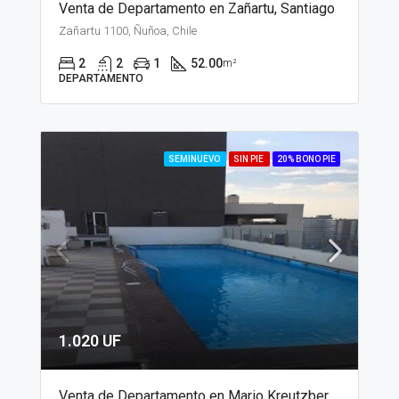
Venta de Departamento en Zañartu, Santiago
Zañartu 1100, Ñuñoa, Chile
2
2
1
52.00
m²
DEPARTAMENTO
SEMINUEVO
SIN PIE
20% BONO PIE
1.020 UF
Venta de Departamento en Mario Kreutzberger, Santiago