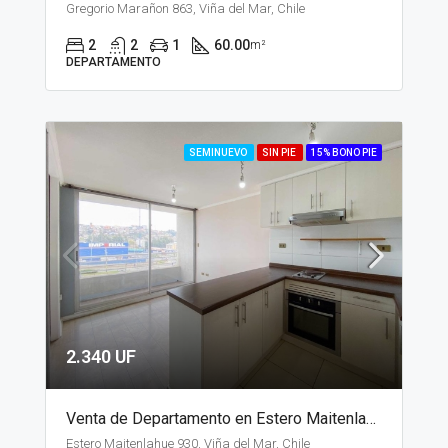
Gregorio Marañon 863, Viña del Mar, Chile
2
2
1
60.00
m²
DEPARTAMENTO
SEMINUEVO
SIN PIE
15% BONO PIE
2.340 UF
Venta de Departamento en Estero Maitenlahue, Santiago
Estero Maitenlahue 930, Viña del Mar, Chile