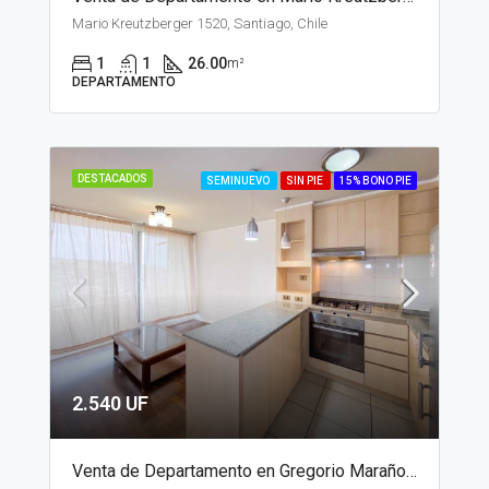
Mario Kreutzberger 1520, Santiago, Chile
1
1
26.00
m²
DEPARTAMENTO
DESTACADOS
SEMINUEVO
SIN PIE
15% BONO PIE
2.540 UF
Venta de Departamento en Gregorio Marañon, Viña del Mar