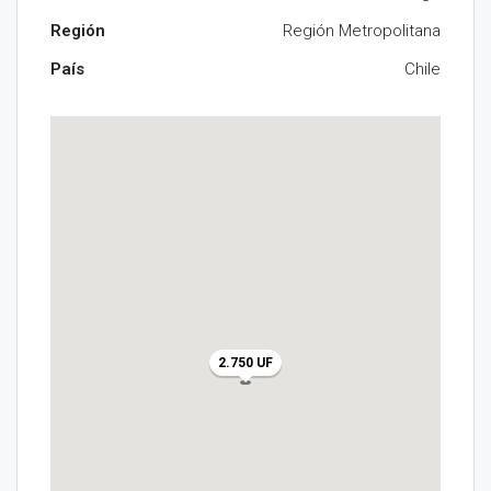
Región
Región Metropolitana
País
Chile
2.750 UF