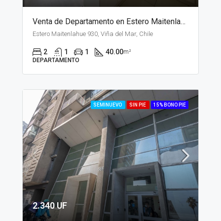
Venta de Departamento en Estero Maitenlahue, Santiago
Estero Maitenlahue 930, Viña del Mar, Chile
2
1
1
40.00
m²
DEPARTAMENTO
SEMINUEVO
SIN PIE
15% BONO PIE
2.340 UF