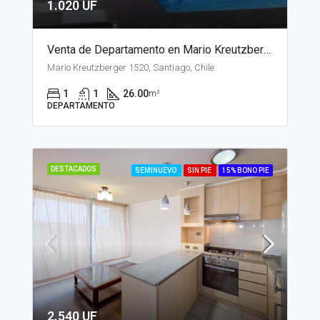
1.020 UF
Venta de Departamento en Mario Kreutzberger, Santiago
Mario Kreutzberger 1520, Santiago, Chile
1
1
26.00
m²
DEPARTAMENTO
DESTACADOS
SEMINUEVO
SIN PIE
15% BONO PIE
2.540 UF