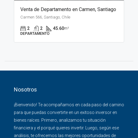
Venta de Departamento en Carmen, Santiago
Carmen 566, Santiago, Chile
2
2
45.60
m²
DEPARTAMENTO
Nosotros
¡Bienvenido! Te acompañamos en cada paso del camino
para que puedas convertirte en un exitoso inversor en
bienes raíces. Primero, analizamos tu situación
financiera y el porqué quieres invertir. Luego, según ese
análisis, te ofrecemos las mejores oportunidades de