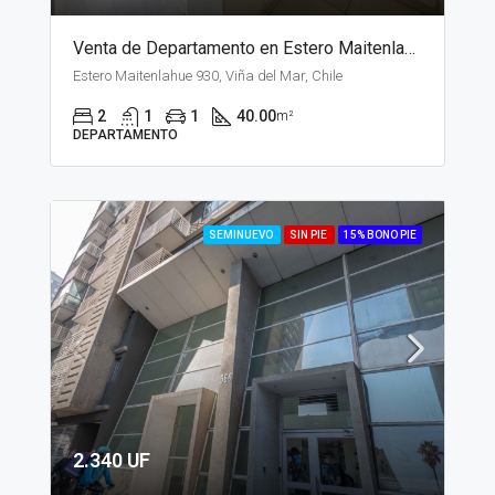
Venta de Departamento en Estero Maitenlahue, Santiago
Estero Maitenlahue 930, Viña del Mar, Chile
2
1
1
40.00
m²
DEPARTAMENTO
SEMINUEVO
SIN PIE
15% BONO PIE
2.340 UF