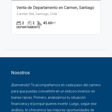
Venta de Departamento en Carmen, Santiago
Carmen 566, Santiago, Chile
2
2
45.60
m²
DEPARTAMENTO
Nosotros
¡Bienvenido! Te acompañamos en cada paso del camino
para que puedas convertirte en un exitoso inversor en
bienes raíces. Primero, analizamos tu situación
financiera y el porqué quieres invertir. Luego, según ese
análisis, te ofrecemos las mejores oportunidades de