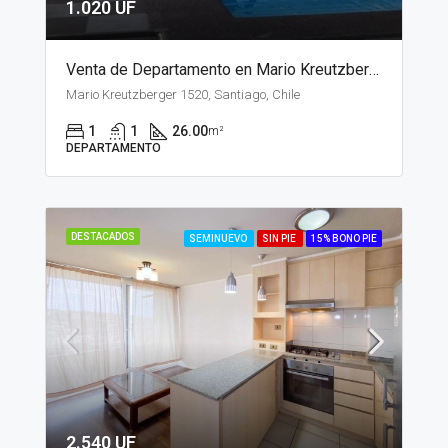
1.020 UF
Venta de Departamento en Mario Kreutzberger, Santiago
Mario Kreutzberger 1520, Santiago, Chile
1
1
26.00
m²
DEPARTAMENTO
DESTACADOS
SEMINUEVO
SIN PIE
15% BONO PIE
2.540 UF