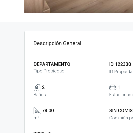
Descripción General
DEPARTAMENTO
ID 122330
Tipo Propiedad
ID Propieda
2
1
Baños
Estacionam
78.00
SIN COMIS
m²
Comisión p