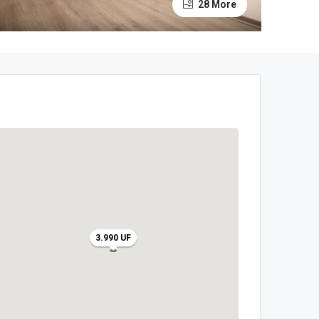
28 More
3.990 UF