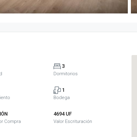
3
d
Dormitorios
1
iento
Bodega
IÓN
4694 UF
or Compra
Valor Escrituración