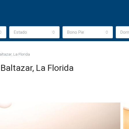
omuna
Estado
Bono Pie
Dorm
ltazar, La Florida
altazar, La Florida