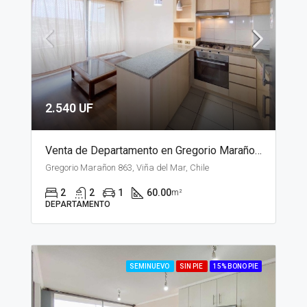
2.540 UF
Venta de Departamento en Gregorio Marañon, Viña del Mar
Gregorio Marañon 863, Viña del Mar, Chile
2
2
1
60.00
m²
DEPARTAMENTO
SEMINUEVO
SIN PIE
15% BONO PIE