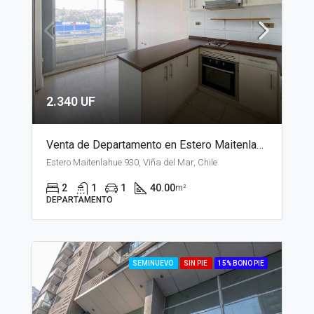
2.340 UF
Venta de Departamento en Estero Maitenlahue, Santiago
Estero Maitenlahue 930, Viña del Mar, Chile
2
1
1
40.00
m²
DEPARTAMENTO
SEMINUEVO
SIN PIE
15% BONO PIE