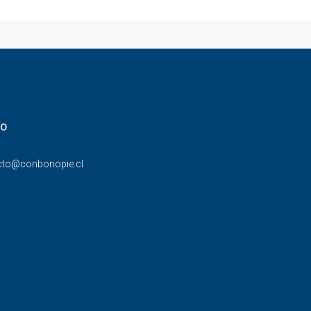
to
cto@conbonopie.cl