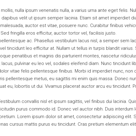
 mollis, nulla ipsum venenatis nulla, a varius urna ante eget felis. N
 dapibus velit ut ipsum semper lacinia. Etiam sit amet imperdiet di
 malesuada, auctor est vitae, posuere nunc. Curabitur finibus vehi
 fringilla eros efficitur, auctor tortor vel, facilisis justo.
pellentesque ac. Phasellus vestibulum lacus nisl, a semper sem la
vel tincidunt leo efficitur at. Nullam ut tellus in turpis blandit varius
oque penatibus et magnis dis parturient montes, nascetur ridicul
lacus, pulvinar eu leo vel, sodales eleifend diam. Nunc tincidunt lib
dolor vitae felis pellentesque finibus. Morbi id imperdiet nunc, no
ris pellentesque metus, eu sagittis mi enim quis massa. Donec nun
t eu, lobortis ut dui. Vivamus placerat auctor arcu eu tincidunt. P
tibulum convallis nisl et ipsum sagittis, vel finibus dui lacinia. 
licitudin purus commodo id. Donec vel auctor nibh. Duis interdum 
etium. Lorem ipsum dolor sit amet, consectetur adipiscing elit. Su
nas cursus mattis purus eu tincidunt. Cras pretium elementum eli