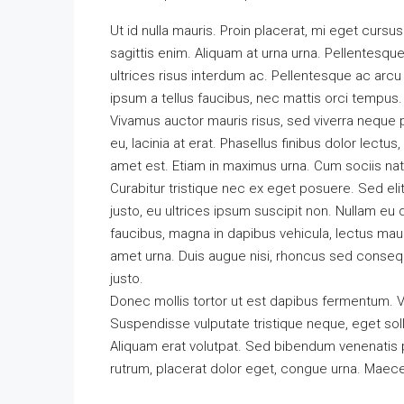
Ut id nulla mauris. Proin placerat, mi eget cursus
sagittis enim. Aliquam at urna urna. Pellentesque
ultrices risus interdum ac. Pellentesque ac arcu
ipsum a tellus faucibus, nec mattis orci tempus. Sed
Vivamus auctor mauris risus, sed viverra neque 
eu, lacinia at erat. Phasellus finibus dolor lectus, 
amet est. Etiam in maximus urna. Cum sociis nat
Curabitur tristique nec ex eget posuere. Sed elit 
justo, eu ultrices ipsum suscipit non. Nullam eu 
faucibus, magna in dapibus vehicula, lectus mau
amet urna. Duis augue nisi, rhoncus sed consequa
justo.
Donec mollis tortor ut est dapibus fermentum. Ves
Suspendisse vulputate tristique neque, eget sol
Aliquam erat volutpat. Sed bibendum venenatis pr
rutrum, placerat dolor eget, congue urna. Maece