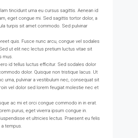
ullam tincidunt urna eu cursus sagittis. Aenean id
am, eget congue mi. Sed sagittis tortor dolor, a
cula turpis sit amet commodo. Sed pulvinar
oreet quis. Fusce nunc arcu, congue vel sodales
. Sed ut elit nec lectus pretium luctus vitae sit
us mus.
ero id tellus luctus efficitur. Sed sodales dolor
n commodo dolor. Quisque non tristique lacus. Ut
c urna, pulvinar a vestibulum nec, consequat sit
roin vel dolor sed lorem feugiat molestie nec et
Quisque ac mi et orci congue commodo in in erat.
lorem purus, eget viverra ipsum congue in.
spendisse et ultricies lectus. Praesent eu felis
t a tempus.