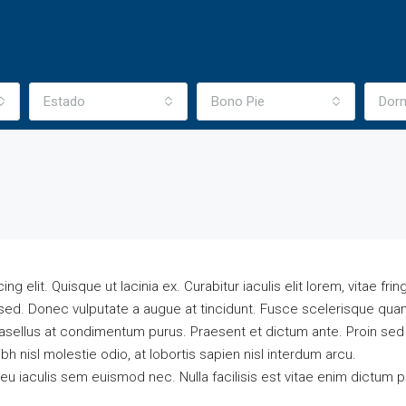
omuna
Estado
Bono Pie
Dorm
elit. Quisque ut lacinia ex. Curabitur iaculis elit lorem, vitae fringi
ed. Donec vulputate a augue at tincidunt. Fusce scelerisque quam
sellus at condimentum purus. Praesent et dictum ante. Proin sed
h nisl molestie odio, at lobortis sapien nisl interdum arcu.
eu iaculis sem euismod nec. Nulla facilisis est vitae enim dictum p